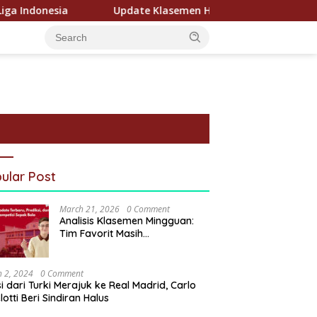
Update Klasemen Hari Ini: Pergerakan Tim dan Strategi 
ular Post
March 21, 2026
0 Comment
Analisis Klasemen Mingguan:
Tim Favorit Masih
Mendominasi?
 2, 2024
0 Comment
i dari Turki Merajuk ke Real Madrid, Carlo
lotti Beri Sindiran Halus