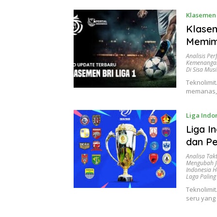
Klasemen
Klasem
Memim
Analisis Pe
Kemenanga
Di Sisa Mus
Teknolimit
memanas, 
Liga Indo
Liga I
dan Pe
Analisa Tak
Mengubah J
Indonesia Ha
Laga Paling 
Teknolimit
seru yang