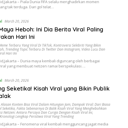
.id,Jakarta – Piala Dunia FIFA selalu menghadirkan momen
ang tak terduga. Dari gol telat…
al
March 20, 2026
Maya Heboh: Ini Dia Berita Viral Paling
rakan Hari Ini
me Terbaru Yang Viral Di TikTok
,
Kontroversi Selebriti Yang Bikin
boh
,
Trending Topic Terbaru Di Twitter Dan Instagram
,
Video Lucu Dan
ral Hari Ini
.id,Jakarta – Dunia maya kembali diguncang oleh berbagai
viral yang membuat netizen ramai berspekulasi….
al
March 20, 2026
ng Seketika! Kisah Viral yang Bikin Publik
alak
 Alasan Konten Bisa Viral Dalam Hitungan Jam
,
Dampak Viral: Dari Biasa
l Seketika
,
Fakta Sebenarnya Di Balik Kisah Viral Yang Menghebohkan
si Netizen: Antara Percaya Dan Curiga Dengan Kisah Viral Ini
,
Kronologi Lengkap Peristiwa Viral Yang Trending
.id,Jakarta – Fenomena viral kembali mengguncang jagat media