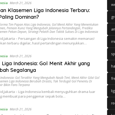
nesia
March 21, 2026
we
dan Klasemen Liga Indonesia Terbaru:
Paling Dominan?
gr
rforma Tim Papan Atas Liga Indonesia
,
Gol Menit Akhir Yang Menentukan
emen
,
Pemain Kunci Yang Mengubah Jalannya Pertandingan
,
Prediksi
an
semen Pekan Depan
,
Strategi Pelatih Dan Taktik Sukses Di Liga Indonesia
.id,Jakarta – Persaingan di Liga Indonesia semakin memanas!
mi
ekan terbaru digelar, hasil pertandingan menunjukkan…
sp
nesia
March 21, 2026
Liga Indonesia: Gol Menit Akhir yang
ha
bah Segalanya
Indonesia: Gol Terakhir Yang Mengubah Nasib Tim!
,
Menit Akhir Gila! Gol
fr
lasemen Liga Indonesia Berubah Drastis
,
Tak Terduga! Gol Penentu Di
hir Bikin Fans Terpana
li
.id,Jakarta – Liga Indonesia kembali menyuguhkan drama luar
ng membuat para penggemar sepak bola…
re
nesia
March 21, 2026