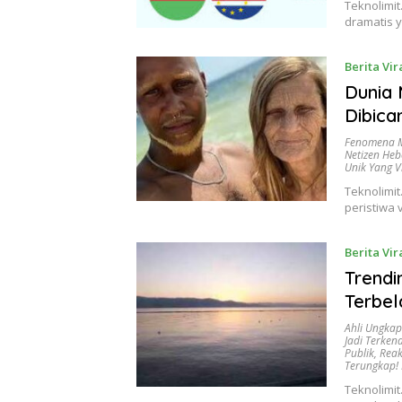
Teknolimit
dramatis y
Berita Vir
Dunia 
Dibica
Fenomena Me
Netizen He
Unik Yang Vi
Teknolimit
peristiwa 
Berita Vir
Trendi
Terbel
Ahli Ungkap
Jadi Terkena
Publik
,
Reak
Terungkap! 
Teknolimit