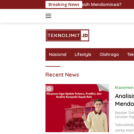
Skip
ingguan: Tim Favorit Masih Mendominasi?
Breaking News
Klasemen Ter
to
content
Nasional
Lifestyle
Olahraga
Te
Tekno
Recent News
Limit
Klasemen
Analis
Mendo
Kejutan Ti
Sorotan Pap
Teknolimit
cerita me