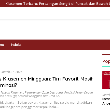
baru: Persaingan Sengit di Puncak dan Bawah Liga Indonesia
kno
Indeks
Pop
March 21, 2026
is Klasemen Mingguan: Tim Favorit Masih
minasi?
m Tengah Klasemen
,
Pertarungan Zona Degradasi
,
Prediksi Pekan Depan
,
March
an Atas Liga
,
Statistik Mingguan Dan Tren Gol
Mess
.id,Jakarta – Setiap pekan, klasemen liga selalu menghadirkan
Ance
narik bagi para penggemar sepak bola….