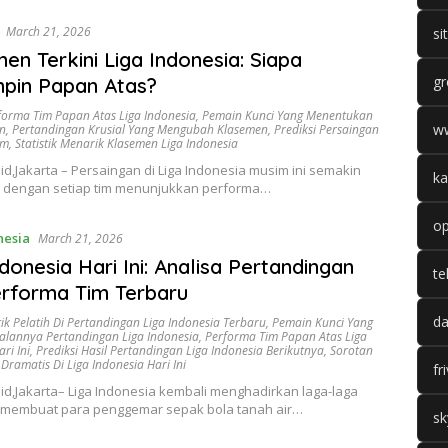
March 21, 2026
si
en Terkini Liga Indonesia: Siapa
gr
pin Papan Atas?
rforma Tim Papan Atas Liga Indonesia
,
Pemain Kunci Yang Menentukan
w
n
,
Pertandingan Krusial Yang Mengubah Klasemen
,
Prediksi Persaingan
im
,
Statistik Menarik Klasemen Liga Indonesia
.id,Jakarta – Persaingan di Liga Indonesia musim ini semakin
ka
dengan setiap tim menunjukkan performa…
op
nesia
March 21, 2026
ndonesia Hari Ini: Analisa Pertandingan
te
rforma Tim Terbaru
da
tik Pelatih Di Pertandingan Liga Indonesia Terbaru
,
Pemain Kunci Yang
alannya Pertandingan Liga Indonesia
,
Performa Tim Papan Atas Liga
ri Ini
,
Prediksi Hasil Pertandingan Liga Indonesia Berikutnya
,
Sorotan
Dramatis Di Liga Indonesia Hari Ini
fr
.id,Jakarta– Liga Indonesia kembali menghadirkan laga-laga
 membuat para penggemar sepak bola tanah air…
sk