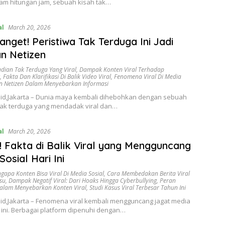
lam hitungan jam, sebuah kisah tak…
al
March 20, 2026
Banget! Peristiwa Tak Terduga Ini Jadi
n Netizen
jadian Tak Terduga Yang Viral
,
Dampak Konten Viral Terhadap
,
Fakta Dan Klarifikasi Di Balik Video Viral
,
Fenomena Viral Di Media
n Netizen Dalam Menyebarkan Informasi
t.id,Jakarta – Dunia maya kembali dihebohkan dengan sebuah
 tak terduga yang mendadak viral dan…
al
March 20, 2026
 Fakta di Balik Viral yang Mengguncang
osial Hari Ini
ngapa Konten Bisa Viral Di Media Sosial
,
Cara Membedakan Berita Viral
lsu
,
Dampak Negatif Viral: Dari Hoaks Hingga Cyberbullying
,
Peran
Dalam Menyebarkan Konten Viral
,
Studi Kasus Viral Terbesar Tahun Ini
.id,Jakarta – Fenomena viral kembali mengguncang jagat media
i ini. Berbagai platform dipenuhi dengan…