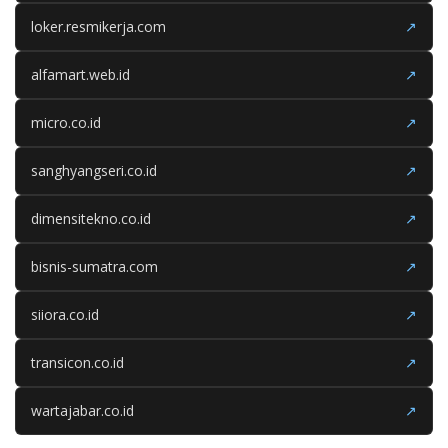
loker.resmikerja.com
↗
alfamart.web.id
↗
micro.co.id
↗
sanghyangseri.co.id
↗
dimensitekno.co.id
↗
bisnis-sumatra.com
↗
siiora.co.id
↗
transicon.co.id
↗
wartajabar.co.id
↗