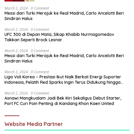
March 2, 2024
0 Comment
Messi dari Turki Merajuk ke Real Madrid, Carlo Ancelotti Beri
Sindiran Halus
March 2, 2024
0 Comment
UFC 300 di Depan Mata, Sikap Khabib Nurmagomedov
Takkan Seperti Brock Lesnar
March 2, 2024
0 Comment
Messi dari Turki Merajuk ke Real Madrid, Carlo Ancelotti Beri
Sindiran Halus
March 2, 2024
0 Comment
Liga Voli Korea – Prestasi Ikut Naik Berkat Energi Suporter
Indonesia, Pelatih Red Sparks Ingin Terus Didukung hingga
Akhir
March 2, 2024
0 Comment
Asnawi Mangkualam Jadi Bek Kiri Sekaligus Debut Starter,
Port FC Curi Poin Penting di Kandang Khon Kaen United
Website Media Partner