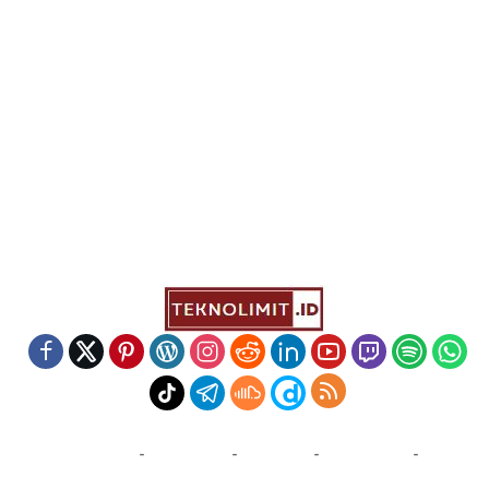
Indeks
Kode Etik
Redaksi
Disclaimer
Pedoman Media Siber