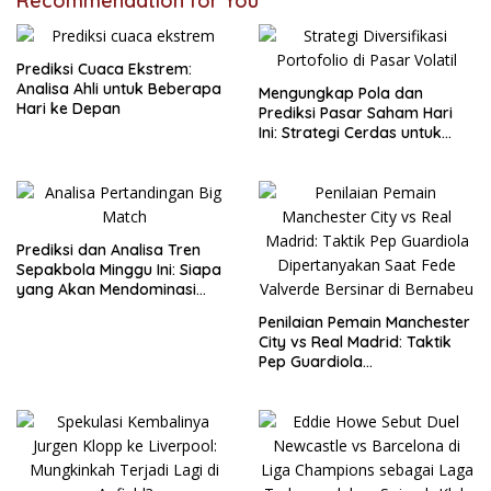
Recommendation for You
Prediksi Cuaca Ekstrem:
Analisa Ahli untuk Beberapa
Mengungkap Pola dan
Hari ke Depan
Prediksi Pasar Saham Hari
Ini: Strategi Cerdas untuk
Investor
Prediksi dan Analisa Tren
Sepakbola Minggu Ini: Siapa
yang Akan Mendominasi
Lapangan?
Penilaian Pemain Manchester
City vs Real Madrid: Taktik
Pep Guardiola
Dipertanyakan Saat Fede
Valverde Bersinar di
Bernabeu