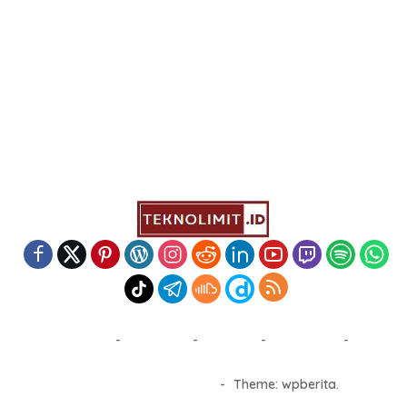
Indeks
Kode Etik
Redaksi
Disclaimer
Pedoman Media Siber
Powered by WordPress
-
Theme: wpberita.