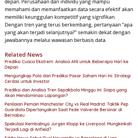
depan. Perusahaan dan individu yang mampu
memahami dan memanfaatkan data secara efektif akan
memiliki keunggulan kompetitif yang signifikan.
Dengan tren yang terus berkembang, pertanyaan “apa
yang akan terjadi selanjutnya?” semakin dekat dengan
jawabannya melalui wawasan berbasis data.
Related News
Prediksi Cuaca Ekstrem: Analisa Ahli untuk Beberapa Hari ke
Depan
Mengungkap Pola dan Prediksi Pasar Saham Hari Ini: Strategi
Cerdas untuk Investor
Prediksi dan Analisa Tren Sepakbola Minggu Ini: Siapa yang
Akan Mendominasi Lapangan?
Penilaian Pemain Manchester City vs Real Madrid: Taktik Pep
Guardiola Dipertanyakan Saat Fede Valverde Bersinar di
Bernabeu
Spekulasi Kembalinya Jurgen Klopp ke Liverpool: Mungkinkah
Terjadi Lagi di Anfield?
Eddie Howe Sebut Duel Newcastle vs Barcelona di Liga