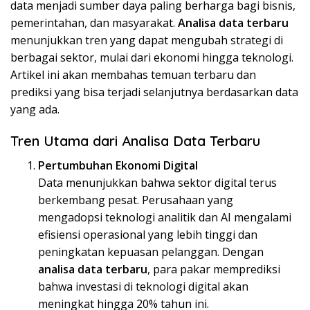
data menjadi sumber daya paling berharga bagi bisnis,
pemerintahan, dan masyarakat.
Analisa data terbaru
menunjukkan tren yang dapat mengubah strategi di
berbagai sektor, mulai dari ekonomi hingga teknologi.
Artikel ini akan membahas temuan terbaru dan
prediksi yang bisa terjadi selanjutnya berdasarkan data
yang ada.
Tren Utama dari Analisa Data Terbaru
Pertumbuhan Ekonomi Digital
Data menunjukkan bahwa sektor digital terus
berkembang pesat. Perusahaan yang
mengadopsi teknologi analitik dan AI mengalami
efisiensi operasional yang lebih tinggi dan
peningkatan kepuasan pelanggan. Dengan
analisa data terbaru
, para pakar memprediksi
bahwa investasi di teknologi digital akan
meningkat hingga 20% tahun ini.