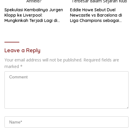
Spekulasi Kembalinya Jurgen
Eddie Howe Sebut Duel
Klopp ke Liverpool:
Newcastle vs Barcelona di
Mungkinkah Terjadi Lagi di
Liga Champions sebagai
Anfield?
Laga Terbesar dalam
Sejarah Klub
Leave a Reply
Your email address will not be published.
Required fields are
marked
*