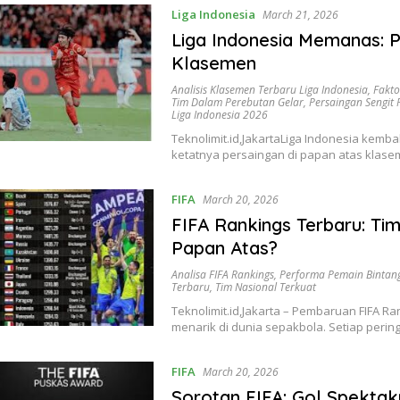
Liga Indonesia
March 21, 2026
Liga Indonesia Memanas: P
Klasemen
Analisis Klasemen Terbaru Liga Indonesia
,
Fakto
Tim Dalam Perebutan Gelar
,
Persaingan Sengit 
Liga Indonesia 2026
Teknolimit.id,JakartaLiga Indonesia kemba
ketatnya persaingan di papan atas klas
FIFA
March 20, 2026
FIFA Rankings Terbaru: T
Papan Atas?
Analisa FIFA Rankings
,
Performa Pemain Bintan
Terbaru
,
Tim Nasional Terkuat
Teknolimit.id,Jakarta – Pembaruan FIFA 
menarik di dunia sepakbola. Setiap perin
FIFA
March 20, 2026
Sorotan FIFA: Gol Spekta