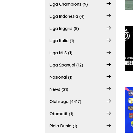
Liga Champions (9)
Liga Indonesia (4)
Liga Inggris (8)
Liga Italia (1)
Liga MLS (1)
Liga Spanyol (12)
Nasional (1)
News (21)
Olahraga (4417)
Otomotif (1)
Piala Dunia (1)