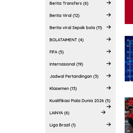
Berita Transfers (6)
Berita Viral (12)
Berita viral Sepak bola (11)
BOLATAIMENT (4)
FIFA (5)
Internasional (19)
Jadwal Pertandingan (3)
Klasemen (13)
Kualifikasi Piala Dunia 2026 (5)
LAINYA (6)
Liga Brazil (1)