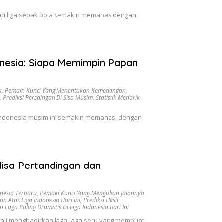
gan di liga sepak bola semakin memanas dengan
onesia: Siapa Memimpin Papan
a
,
Pemain Kunci Yang Menentukan Kemenangan
,
n
,
Prediksi Persaingan Di Sisa Musim
,
Statistik Menarik
ga Indonesia musim ini semakin memanas, dengan
alisa Pertandingan dan
onesia Terbaru
,
Pemain Kunci Yang Mengubah Jalannya
n Atas Liga Indonesia Hari Ini
,
Prediksi Hasil
n Laga Paling Dramatis Di Liga Indonesia Hari Ini
mbali menghadirkan laga-laga seru yang membuat