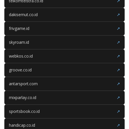
telkomtelstra.co.id
↗
dakisemut.co.id
↗
frivgame.id
↗
skyroam.id
↗
webkos.co.id
↗
groove.co.id
↗
antarsport.com
↗
mixparlay.co.id
↗
sportsbook.co.id
↗
handicap.co.id
↗