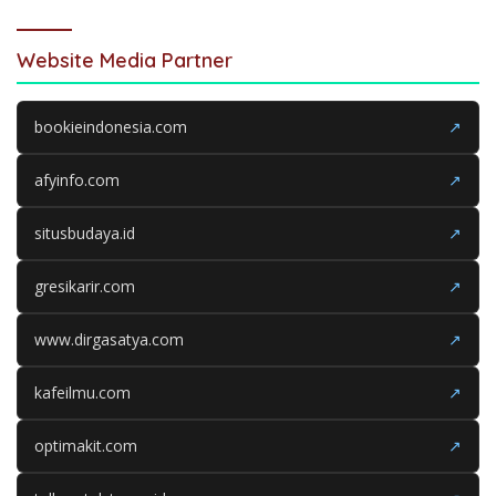
Website Media Partner
bookieindonesia.com
↗
afyinfo.com
↗
situsbudaya.id
↗
gresikarir.com
↗
www.dirgasatya.com
↗
kafeilmu.com
↗
optimakit.com
↗