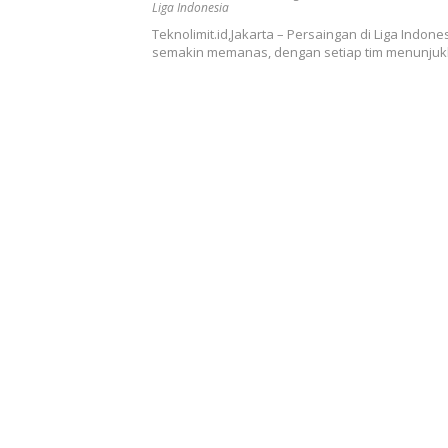
Liga Indonesia
Teknolimit.id,Jakarta – Persaingan di Liga Indone
semakin memanas, dengan setiap tim menunju