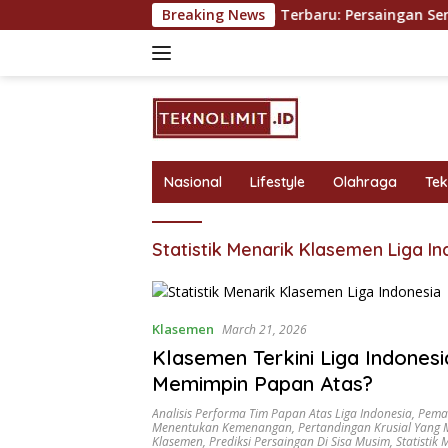
Skip
Mendominasi?
Klasemen Terbaru: Persaingan Sengit di P
Breaking News
to
content
Nasional
Lifestyle
Olahraga
Te
Statistik Menarik Klasemen Liga I
Klasemen
March 21, 2026
Klasemen Terkini Liga Indonesi
Memimpin Papan Atas?
Analisis Performa Tim Papan Atas Liga Indonesia
,
Pemai
Menentukan Kemenangan
,
Pertandingan Krusial Yang
Klasemen
,
Prediksi Persaingan Di Sisa Musim
,
Statistik