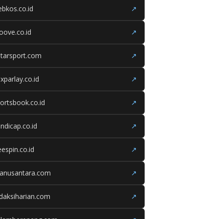
bkos.co.id
↗
oove.co.id
↗
tarsport.com
↗
xparlay.co.id
↗
ortsbook.co.id
↗
ndicap.co.id
↗
eespin.co.id
↗
ganusantara.com
↗
daksiharian.com
↗