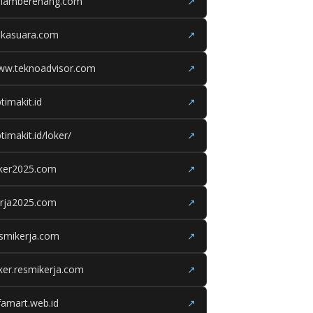
olamberenang.com
↗
ukasuara.com
↗
ww.teknoadvisor.com
↗
timakit.id
↗
timakit.id/loker/
↗
oker2025.com
↗
erja2025.com
↗
smikerja.com
↗
ker.resmikerja.com
↗
famart.web.id
↗