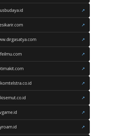
tusbudaya.id
↗
esikarir.com
↗
ww.dirgasatya.com
↗
feilmu.com
↗
timakit.com
↗
lkomtelstra.co.id
↗
kisemut.co.id
↗
ivgame.id
↗
yroam.id
↗