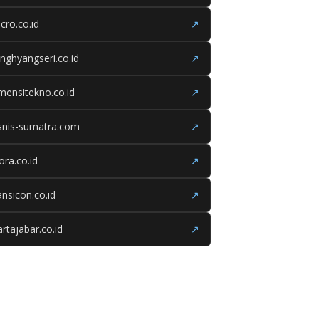
cro.co.id
↗
nghyangseri.co.id
↗
mensitekno.co.id
↗
snis-sumatra.com
↗
iora.co.id
↗
ansicon.co.id
↗
rtajabar.co.id
↗