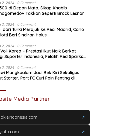
 2, 2024
0 Comment
300 di Depan Mata, Sikap Khabib
magomedov Takkan Seperti Brock Lesnar
 2, 2024
0 Comment
i dari Turki Merajuk ke Real Madrid, Carlo
lotti Beri Sindiran Halus
 2, 2024
0 Comment
 Voli Korea – Prestasi Ikut Naik Berkat
gi Suporter Indonesia, Pelatih Red Sparks
n Terus Didukung hingga Akhir
 2, 2024
0 Comment
wi Mangkualam Jadi Bek Kiri Sekaligus
t Starter, Port FC Curi Poin Penting di
ang Khon Kaen United
site Media Partner
okieindonesia.com
↗
yinfo.com
↗