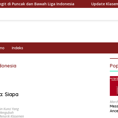
uncak dan Bawah Liga Indonesia
Update Klasemen Hari 
kno
Indeks
ndonesia
Pop
a: Siapa
March
Mess
n Kunci Yang
Ance
 Mengubah
 Menarik Klasemen