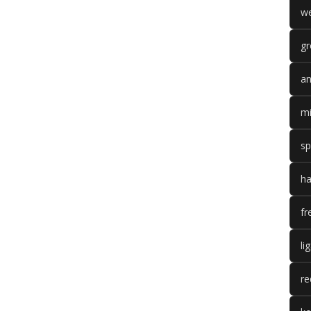
we
gr
an
mi
sp
ha
fr
li
re