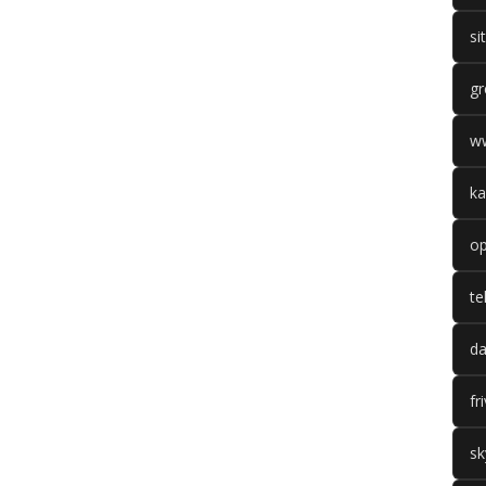
si
gr
w
ka
op
te
da
fr
sk