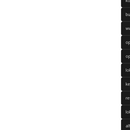
k
b
w
op
op
l
k
re
lo
al