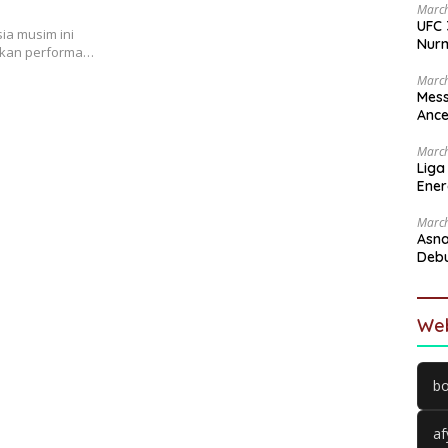
March
UFC 
sia musim ini
Nur
kkan performa…
March
Mess
Ance
March
Liga
Ener
Ingi
March
Asna
Debu
Kand
Web
bo
af