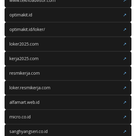
www.teknoadvisor.com
↗
optimakit.id
↗
optimakit.id/loker/
↗
loker2025.com
↗
kerja2025.com
↗
resmikerja.com
↗
loker.resmikerja.com
↗
alfamart.web.id
↗
micro.co.id
↗
sanghyangseri.co.id
↗