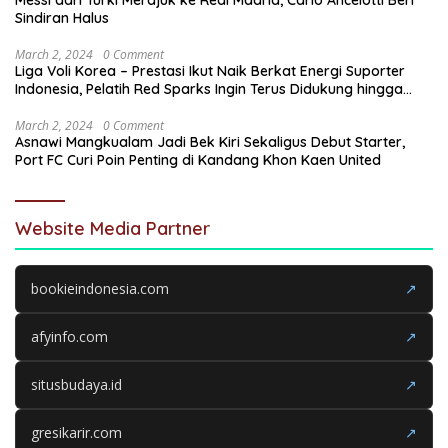
Sindiran Halus
March 2, 2024
0 Comment
Liga Voli Korea – Prestasi Ikut Naik Berkat Energi Suporter
Indonesia, Pelatih Red Sparks Ingin Terus Didukung hingga
Akhir
March 2, 2024
0 Comment
Asnawi Mangkualam Jadi Bek Kiri Sekaligus Debut Starter,
Port FC Curi Poin Penting di Kandang Khon Kaen United
Website Media Partner
bookieindonesia.com
↗
afyinfo.com
↗
situsbudaya.id
↗
gresikarir.com
↗