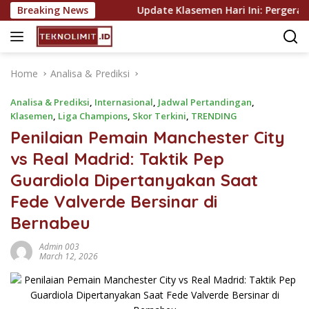
Skip
Liga Indonesia
Breaking News
Update Klasemen Hari Ini: Pergerakan T
to
content
Home
Analisa & Prediksi
Analisa & Prediksi
,
Internasional
,
Jadwal Pertandingan
,
Klasemen
,
Liga Champions
,
Skor Terkini
,
TRENDING
Penilaian Pemain Manchester City
vs Real Madrid: Taktik Pep
Guardiola Dipertanyakan Saat
Fede Valverde Bersinar di
Bernabeu
Admin 003
March 12, 2026