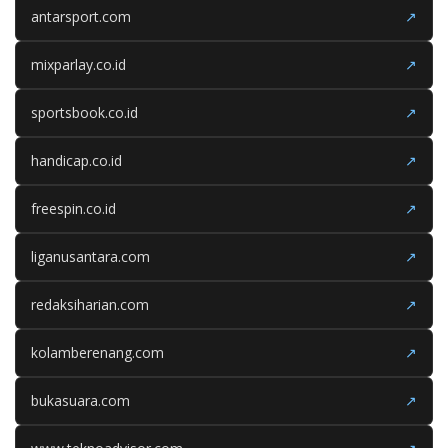
antarsport.com
↗
mixparlay.co.id
↗
sportsbook.co.id
↗
handicap.co.id
↗
freespin.co.id
↗
liganusantara.com
↗
redaksiharian.com
↗
kolamberenang.com
↗
bukasuara.com
↗