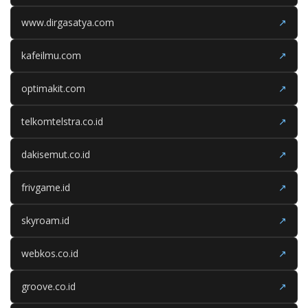
www.dirgasatya.com
↗
kafeilmu.com
↗
optimakit.com
↗
telkomtelstra.co.id
↗
dakisemut.co.id
↗
frivgame.id
↗
skyroam.id
↗
webkos.co.id
↗
groove.co.id
↗