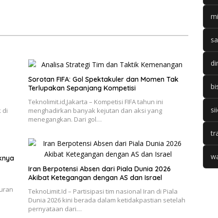
mi
sa
di
Sorotan FIFA: Gol Spektakuler dan Momen Tak
bi
Terlupakan Sepanjang Kompetisi
Teknolimit.id,Jakarta – Kompetisi FIFA tahun ini
si
 di
menghadirkan banyak kejutan dan aksi yang
menegangkan. Dari gol…
tr
wa
knya
Iran Berpotensi Absen dari Piala Dunia 2026
Akibat Ketegangan dengan AS dan Israel
uran
TeknoLimit.Id – Partisipasi tim nasional Iran di Piala
Dunia 2026 kini berada dalam ketidakpastian setelah
pernyataan dari…