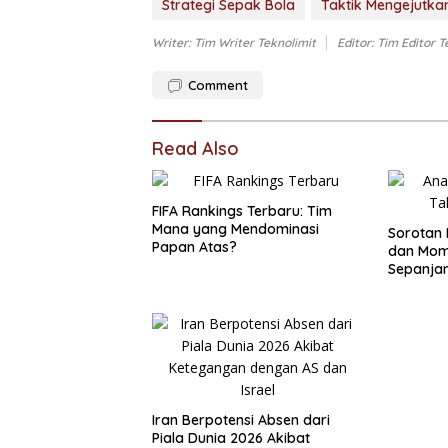
Strategi Sepak Bola
Taktik Mengejutka
Writer: Tim Writer Teknolimit
Editor: Tim Editor T
Comment
Read Also
FIFA Rankings Terbaru: Tim
Mana yang Mendominasi
Sorotan 
Papan Atas?
dan Mom
Sepanjan
Iran Berpotensi Absen dari
Piala Dunia 2026 Akibat