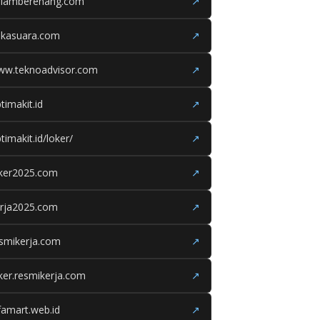
olamberenang.com
↗
ukasuara.com
↗
ww.teknoadvisor.com
↗
timakit.id
↗
timakit.id/loker/
↗
oker2025.com
↗
erja2025.com
↗
smikerja.com
↗
ker.resmikerja.com
↗
famart.web.id
↗