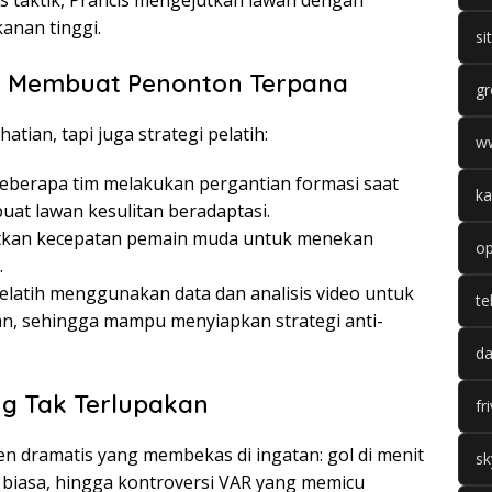
anan tinggi.
si
g Membuat Penonton Terpana
gr
ian, tapi juga strategi pelatih:
w
eberapa tim melakukan pergantian formasi saat
ka
at lawan kesulitan beradaptasi.
an kecepatan pemain muda untuk menekan
op
.
elatih menggunakan data dan analisis video untuk
te
n, sehingga mampu menyiapkan strategi anti-
da
ng Tak Terlupakan
fr
en dramatis yang membekas di ingatan: gol di menit
sk
r biasa, hingga kontroversi VAR yang memicu