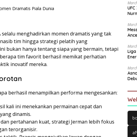
March
UFC 
Nur
March
Mess
FA selalu menghadirkan momen dramatis yang tak
Ance
nasib tim hingga strategi pelatih yang
March
ni bukan hanya tentang siapa yang bermain, tetapi
Liga
berapa tim favorit berhasil memikat perhatian
Ener
Ingi
tik inovatif mereka.
March
Asna
Sorotan
Debu
Kand
rapa berhasil menampilkan performa mengesankan:
Web
asil kali ini menekankan permainan cepat dan
yang dinamis.
bo
 dan pertahanan kuat, strategi Jerman lebih fokus
an terorganisir.
af
as taktik, Prancis mengejutkan lawan dengan