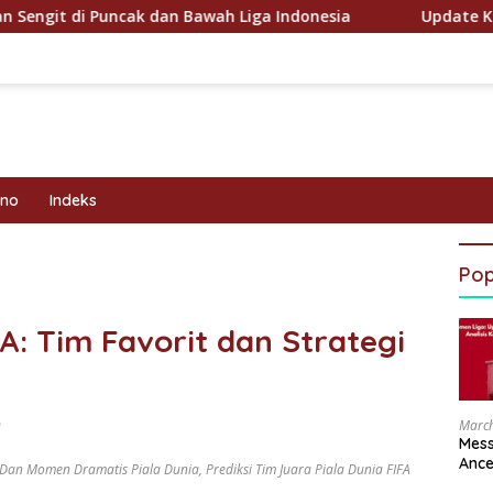
di Puncak dan Bawah Liga Indonesia
Update Klasemen Ha
kno
Indeks
Pop
A: Tim Favorit dan Strategi
n
March
Mess
Ance
 Dan Momen Dramatis Piala Dunia
,
Prediksi Tim Juara Piala Dunia FIFA