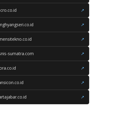
cro.co.id
↗
nghyangseri.co.id
↗
mensitekno.co.id
↗
snis-sumatra.com
↗
iora.co.id
↗
ansicon.co.id
↗
rtajabar.co.id
↗