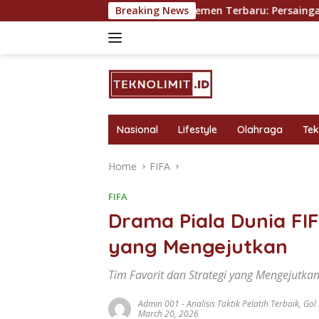
Skip
ih Mendominasi?
Breaking News
Klasemen Terbaru: Persaingan Sengit 
to
content
Nasional
Lifestyle
Olahraga
Te
Home
FIFA
FIFA
Drama Piala Dunia FIF
yang Mengejutkan
Tim Favorit dan Strategi yang Mengejutka
Admin 001
-
Analisis Taktik Pelatih Terbaik
,
Gol
March 20, 2026