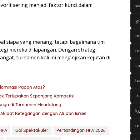
avorit sering menjadi faktor kunci dalam
we
gr
an
al siapa yang menang, tetapi bagaimana tim
tegi mereka di lapangan. Dengan strategi
mi
gat, turnamen kali ini menjanjikan kejutan di
sp
ha
dominasi Papan Atas?
fr
ak Terlupakan Sepanjang Kompetisi
knya di Turnamen Mendatang
li
6 Akibat Ketegangan dengan AS dan Israel
re
FIFA
Gol Spektakuler
Pertandingan FIFA 2026