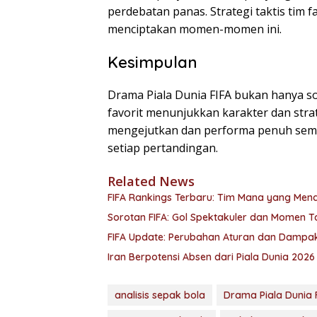
perdebatan panas. Strategi taktis tim f
menciptakan momen-momen ini.
Kesimpulan
Drama Piala Dunia FIFA bukan hanya so
favorit menunjukkan karakter dan stra
mengejutkan dan performa penuh seman
setiap pertandingan.
Related News
FIFA Rankings Terbaru: Tim Mana yang Men
Sorotan FIFA: Gol Spektakuler dan Momen T
FIFA Update: Perubahan Aturan dan Dampa
Iran Berpotensi Absen dari Piala Dunia 202
analisis sepak bola
Drama Piala Dunia 