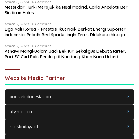
March 2, 2024
0 Comment
Messi dari Turki Merajuk ke Real Madrid, Carlo Ancelotti Beri
Sindiran Halus
March 2, 2024
0 Comment
Liga Voli Korea – Prestasi Ikut Naik Berkat Energi Suporter
Indonesia, Pelatih Red Sparks Ingin Terus Didukung hingga
Akhir
March 2, 2024
0 Comment
Asnawi Mangkualam Jadi Bek Kiri Sekaligus Debut Starter,
Port FC Curi Poin Penting di Kandang Khon Kaen United
Website Media Partner
bookieindonesia.com
↗
afyinfo.com
↗
situsbudaya.id
↗