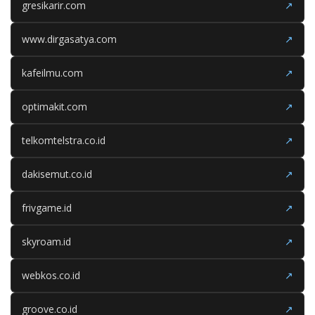
gresikarir.com
↗
www.dirgasatya.com
↗
kafeilmu.com
↗
optimakit.com
↗
telkomtelstra.co.id
↗
dakisemut.co.id
↗
frivgame.id
↗
skyroam.id
↗
webkos.co.id
↗
groove.co.id
↗