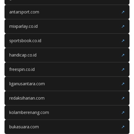
antarsport.com
↗
mixparlay.co.id
↗
sportsbook.co.id
↗
handicap.co.id
↗
freespin.co.id
↗
liganusantara.com
↗
redaksiharian.com
↗
kolamberenang.com
↗
bukasuara.com
↗