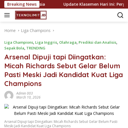
Skip
h Liga Indonesia
Breaking News
Update Klasemen Hari Ini: Pergerakan
to
content
Home
Liga Champions
Liga Champions
,
Liga Inggris
,
Olahraga
,
Prediksi dan Analisis
,
Sepak Bola
,
TRENDING
Arsenal Dipuji tapi Diingatkan:
Micah Richards Sebut Gelar Belum
Pasti Meski Jadi Kandidat Kuat Liga
Champions
Admin 003
March 10, 2026
Arsenal Dipuji tapi Diingatkan: Micah Richards Sebut Gelar Belum Pasti
Meski Jadi Kandidat Kuat Liga Champions