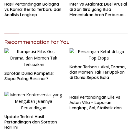
Hasil Pertandingan Bologna
Inter vs Atalanta: Duel Krusial
vs Roma: Berita Terbaru dan
di San Siro yang Bisa
Analisis Lengkap
Menentukan Arah Perburuan
Scudetto
Recommendation for You
Kabar Terbaru: Aksi, Drama,
dan Momen Tak Terlupakan
Sorotan Dunia Kompetisi:
di Dunia Sepak Bola
Siapa Paling Bersinar?
Hasil Pertandingan Lille vs
Aston Villa – Laporan
Lengkap, Gol, Statistik dan
Reaksi Pasca Pertandingan
Update Terkini: Hasil
Pertandingan dan Sorotan
Hari Ini