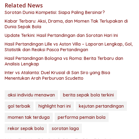
Related News
Sorotan Dunia Kompetisi: Siapa Paling Bersinar?
Kabar Terbaru: Aksi, Drama, dan Momen Tak Terlupakan di
Dunia Sepak Bola
Update Terkini: Hasil Pertandingan dan Sorotan Hari Ini
Hasil Pertandingan Lille vs Aston Villa – Laporan Lengkap, Gol,
Statistik dan Reaksi Pasca Pertandingan
Hasil Pertandingan Bologna vs Roma: Berita Terbaru dan
Analisis Lengkap
Inter vs Atalanta: Duel Krusial di San Siro yang Bisa
Menentukan Arah Perburuan Scudetto
aksi individu menawan
berita sepak bola terkini
gol terbaik
highlight hari ini
kejutan pertandingan
momen tak terduga
performa pemain bola
rekor sepak bola
sorotan laga