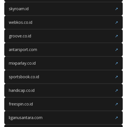
skyroam.id
↗
webkos.co.id
↗
groove.co.id
↗
antarsport.com
↗
mixparlay.co.id
↗
sportsbook.co.id
↗
handicap.co.id
↗
freespin.co.id
↗
liganusantara.com
↗