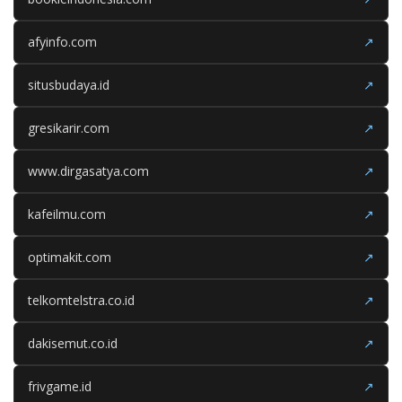
afyinfo.com
↗
situsbudaya.id
↗
gresikarir.com
↗
www.dirgasatya.com
↗
kafeilmu.com
↗
optimakit.com
↗
telkomtelstra.co.id
↗
dakisemut.co.id
↗
frivgame.id
↗