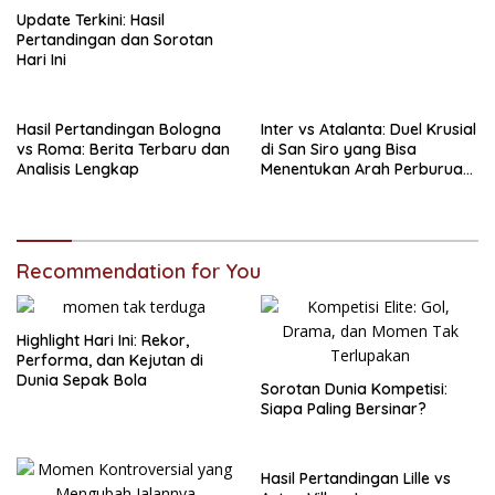
Reaksi Pasca Pertandingan
Update Terkini: Hasil
Pertandingan dan Sorotan
Hari Ini
Hasil Pertandingan Bologna
Inter vs Atalanta: Duel Krusial
vs Roma: Berita Terbaru dan
di San Siro yang Bisa
Analisis Lengkap
Menentukan Arah Perburuan
Scudetto
Recommendation for You
Highlight Hari Ini: Rekor,
Performa, dan Kejutan di
Dunia Sepak Bola
Sorotan Dunia Kompetisi:
Siapa Paling Bersinar?
Hasil Pertandingan Lille vs