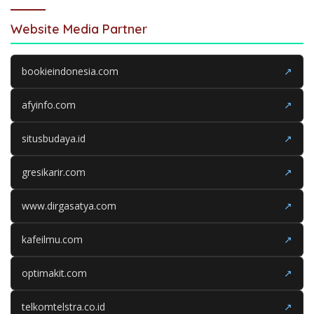
Website Media Partner
bookieindonesia.com
↗
afyinfo.com
↗
situsbudaya.id
↗
gresikarir.com
↗
www.dirgasatya.com
↗
kafeilmu.com
↗
optimakit.com
↗
telkomtelstra.co.id
↗