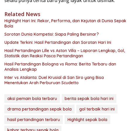
selalu punya cerita baru yang layak untuk disimak.
Related News
Highlight Hari Ini: Rekor, Performa, dan Kejutan di Dunia Sepak
Bola
Sorotan Dunia Kompetisi: Siapa Paling Bersinar?
Update Terkini: Hasil Pertandingan dan Sorotan Hari Ini
Hasil Pertandingan Lille vs Aston Villa – Laporan Lengkap, Gol,
Statistik dan Reaksi Pasca Pertandingan
Hasil Pertandingan Bologna vs Roma: Berita Terbaru dan
Analisis Lengkap
Inter vs Atalanta: Duel Krusial di San Siro yang Bisa
Menentukan Arah Perburuan Scudetto
aksi pemain bola terbaru
berita sepak bola hari ini
drama pertandingan sepak bola
gol terbaik hari ini
hasil pertandingan terbaru
Highlight sepak bola
kabar terbaru sepak bola