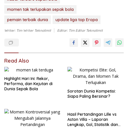
momen tak terlupakan sepak bola
pemain terbaik dunia
update liga top Eropa
Writer: Tim Writer Teknolimit
Editor: Tim Editor Teknolimit
Read Also
Highlight Hari Ini: Rekor,
Performa, dan Kejutan di
Dunia Sepak Bola
Sorotan Dunia Kompetisi:
Siapa Paling Bersinar?
Hasil Pertandingan Lille vs
Aston Villa – Laporan
Lengkap, Gol, Statistik dan