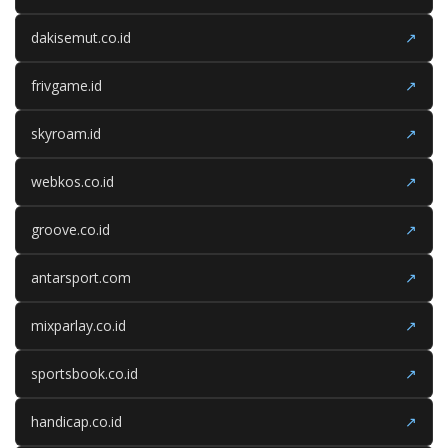
dakisemut.co.id
↗
frivgame.id
↗
skyroam.id
↗
webkos.co.id
↗
groove.co.id
↗
antarsport.com
↗
mixparlay.co.id
↗
sportsbook.co.id
↗
handicap.co.id
↗