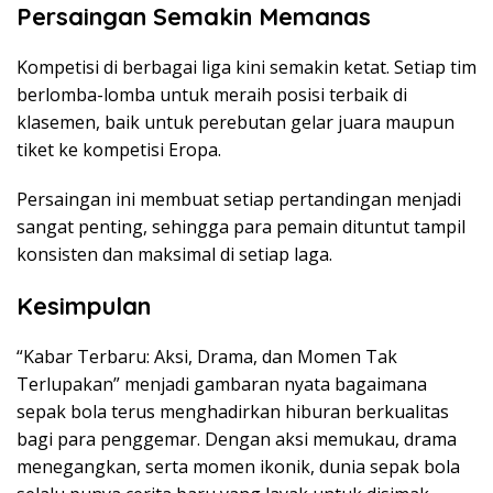
Persaingan Semakin Memanas
Kompetisi di berbagai liga kini semakin ketat. Setiap tim
berlomba-lomba untuk meraih posisi terbaik di
klasemen, baik untuk perebutan gelar juara maupun
tiket ke kompetisi Eropa.
Persaingan ini membuat setiap pertandingan menjadi
sangat penting, sehingga para pemain dituntut tampil
konsisten dan maksimal di setiap laga.
Kesimpulan
“Kabar Terbaru: Aksi, Drama, dan Momen Tak
Terlupakan” menjadi gambaran nyata bagaimana
sepak bola terus menghadirkan hiburan berkualitas
bagi para penggemar. Dengan aksi memukau, drama
menegangkan, serta momen ikonik, dunia sepak bola