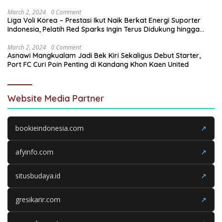
March 2, 2024
0 Comment
Liga Voli Korea – Prestasi Ikut Naik Berkat Energi Suporter
Indonesia, Pelatih Red Sparks Ingin Terus Didukung hingga
Akhir
March 2, 2024
0 Comment
Asnawi Mangkualam Jadi Bek Kiri Sekaligus Debut Starter,
Port FC Curi Poin Penting di Kandang Khon Kaen United
Website Media Partner
bookieindonesia.com
↗
afyinfo.com
↗
situsbudaya.id
↗
gresikarir.com
↗