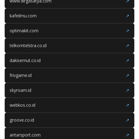
www.dirgasatya.com
↗
kafeilmu.com
↗
optimakit.com
↗
telkomtelstra.co.id
↗
dakisemut.co.id
↗
frivgame.id
↗
skyroam.id
↗
webkos.co.id
↗
groove.co.id
↗
antarsport.com
↗