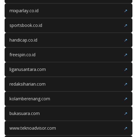
mixparlay.co.id
↗
sportsbook.co.id
↗
handicap.co.id
↗
freespin.co.id
↗
liganusantara.com
↗
redaksiharian.com
↗
kolamberenang.com
↗
bukasuara.com
↗
www.teknoadvisor.com
↗