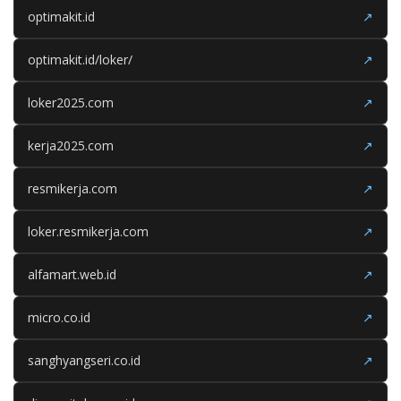
optimakit.id
↗
optimakit.id/loker/
↗
loker2025.com
↗
kerja2025.com
↗
resmikerja.com
↗
loker.resmikerja.com
↗
alfamart.web.id
↗
micro.co.id
↗
sanghyangseri.co.id
↗