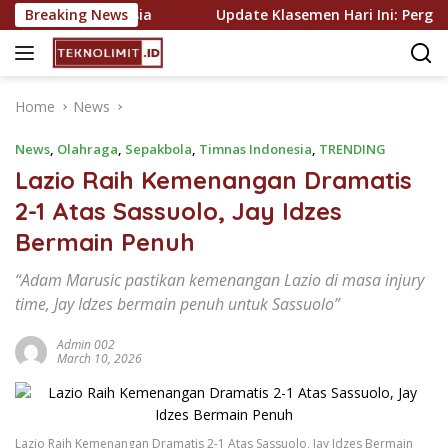
Skip
h Liga Indonesia
Breaking News
Update Klasemen Hari Ini: Pergerakan
to
content
Home
News
News
,
Olahraga
,
Sepakbola
,
Timnas Indonesia
,
TRENDING
Lazio Raih Kemenangan Dramatis
2-1 Atas Sassuolo, Jay Idzes
Bermain Penuh
“Adam Marusic pastikan kemenangan Lazio di masa injury
time, Jay Idzes bermain penuh untuk Sassuolo”
Admin 002
March 10, 2026
Lazio Raih Kemenangan Dramatis 2-1 Atas Sassuolo, Jay Idzes Bermain