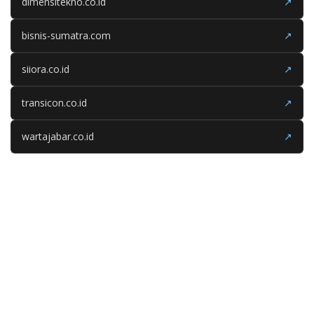
dimensitekno.co.id
↗
bisnis-sumatra.com
↗
siiora.co.id
↗
transicon.co.id
↗
wartajabar.co.id
↗