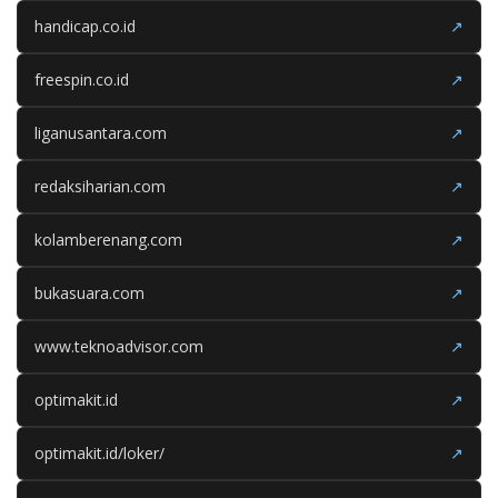
handicap.co.id
↗
freespin.co.id
↗
liganusantara.com
↗
redaksiharian.com
↗
kolamberenang.com
↗
bukasuara.com
↗
www.teknoadvisor.com
↗
optimakit.id
↗
optimakit.id/loker/
↗