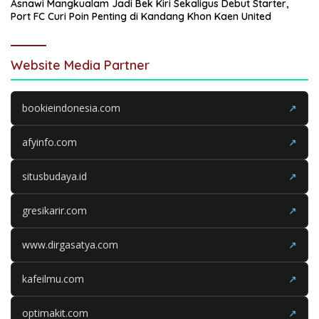
Asnawi Mangkualam Jadi Bek Kiri Sekaligus Debut Starter,
Port FC Curi Poin Penting di Kandang Khon Kaen United
Website Media Partner
bookieindonesia.com
↗
afyinfo.com
↗
situsbudaya.id
↗
gresikarir.com
↗
www.dirgasatya.com
↗
kafeilmu.com
↗
optimakit.com
↗