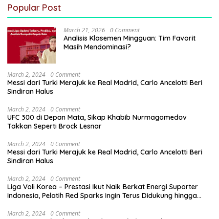
Popular Post
March 21, 2026
0 Comment
Analisis Klasemen Mingguan: Tim Favorit
Masih Mendominasi?
March 2, 2024
0 Comment
Messi dari Turki Merajuk ke Real Madrid, Carlo Ancelotti Beri
Sindiran Halus
March 2, 2024
0 Comment
UFC 300 di Depan Mata, Sikap Khabib Nurmagomedov
Takkan Seperti Brock Lesnar
March 2, 2024
0 Comment
Messi dari Turki Merajuk ke Real Madrid, Carlo Ancelotti Beri
Sindiran Halus
March 2, 2024
0 Comment
Liga Voli Korea – Prestasi Ikut Naik Berkat Energi Suporter
Indonesia, Pelatih Red Sparks Ingin Terus Didukung hingga
Akhir
March 2, 2024
0 Comment