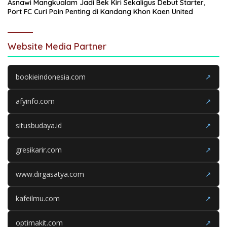
Asnawi Mangkualam Jadi Bek Kiri Sekaligus Debut Starter,
Port FC Curi Poin Penting di Kandang Khon Kaen United
Website Media Partner
bookieindonesia.com
↗
afyinfo.com
↗
situsbudaya.id
↗
gresikarir.com
↗
www.dirgasatya.com
↗
kafeilmu.com
↗
optimakit.com
↗