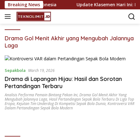
Skip
n Bawah Liga Indonesia
Breaking News
Update Klasemen Hari Ini: Perg
to
content
Drama Gol Menit Akhir yang Mengubah Jalannya
Laga
Sepakbola
March 19, 2026
Drama di Lapangan Hijau: Hasil dan Sorotan
Pertandingan Terbaru
Analisis Performa Pemain Bintang Pekan Ini
,
Drama Gol Menit Akhir Yang
Mengubah Jalannya Laga
,
Hasil Pertandingan Sepak Bola Terbaru Di Liga Top
Eropa
,
Kejutan Tim Underdog Di Kompetisi Sepak Bola Dunia
,
Kontroversi VAR
Dalam Pertandingan Sepak Bola Modern