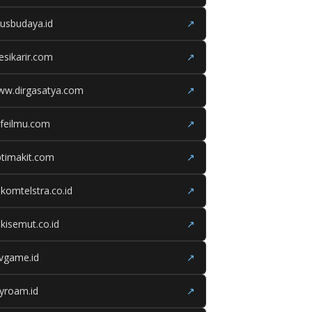
tusbudaya.id
↗
esikarir.com
↗
ww.dirgasatya.com
↗
feilmu.com
↗
timakit.com
↗
lkomtelstra.co.id
↗
kisemut.co.id
↗
ivgame.id
↗
yroam.id
↗