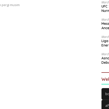
March
n pergi musim
UFC 
Nur
March
Mess
Ance
March
Liga
Ener
Ingi
March
Asna
Debu
Kand
Web
bo
af