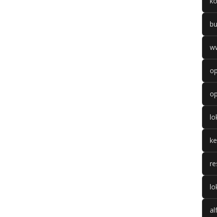
k
b
w
op
op
l
k
re
lo
al