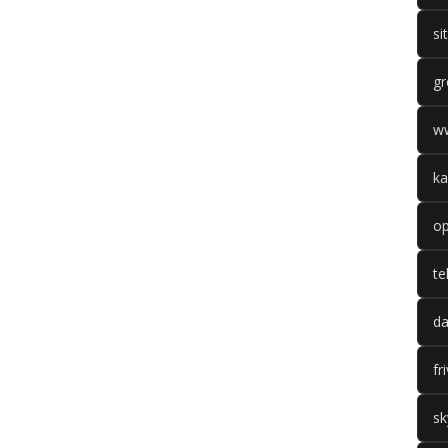
si
gr
w
ka
op
te
da
fr
sk