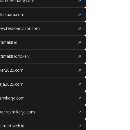
olamberenang.com
↗
ukasuara.com
↗
ww.teknoadvisor.com
↗
timakit.id
↗
timakit.id/loker/
↗
oker2025.com
↗
erja2025.com
↗
smikerja.com
↗
ker.resmikerja.com
↗
famart.web.id
↗