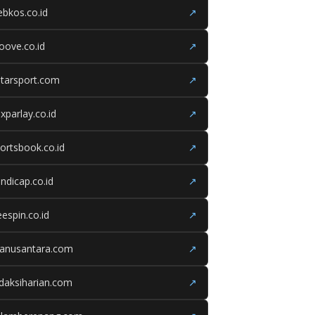
bkos.co.id
↗
oove.co.id
↗
tarsport.com
↗
xparlay.co.id
↗
ortsbook.co.id
↗
ndicap.co.id
↗
eespin.co.id
↗
ganusantara.com
↗
daksiharian.com
↗