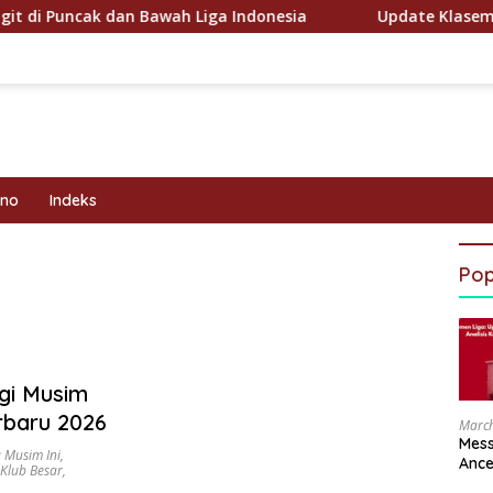
uncak dan Bawah Liga Indonesia
Update Klasemen Hari I
kno
Indeks
Pop
gi Musim
rbaru 2026
March
Mess
 Musim Ini
,
Ance
Klub Besar
,