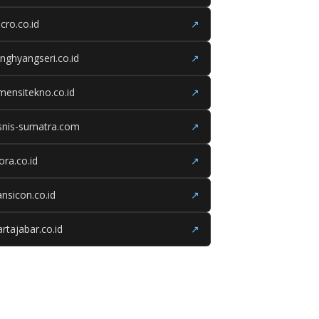
cro.co.id
↗
nghyangseri.co.id
↗
mensitekno.co.id
↗
snis-sumatra.com
↗
iora.co.id
↗
ansicon.co.id
↗
rtajabar.co.id
↗