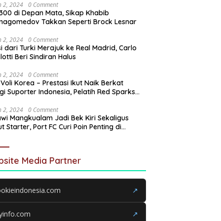
 2, 2024
0 Comment
300 di Depan Mata, Sikap Khabib
magomedov Takkan Seperti Brock Lesnar
 2, 2024
0 Comment
i dari Turki Merajuk ke Real Madrid, Carlo
lotti Beri Sindiran Halus
 2, 2024
0 Comment
 Voli Korea – Prestasi Ikut Naik Berkat
gi Suporter Indonesia, Pelatih Red Sparks
n Terus Didukung hingga Akhir
 2, 2024
0 Comment
wi Mangkualam Jadi Bek Kiri Sekaligus
t Starter, Port FC Curi Poin Penting di
ang Khon Kaen United
site Media Partner
okieindonesia.com
↗
yinfo.com
↗