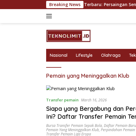
Skip
endominasi?
Klasemen Terbaru: Persaingan Sengit di P
Breaking News
to
content
Nasional
Lifestyle
Olahraga
Te
Pemain yang Meninggalkan Klub
Transfer pemain
March 16, 2026
Siapa yang Bergabung dan Per
Ini? Daftar Transfer Pemain Te
Bursa Transfer Pemain Sepak Bola
,
Daftar Pemain Baru
Pemain Yang Meninggalkan Klub
,
Perpindahan Pemain 
Transfer Pemain Liga Eropa