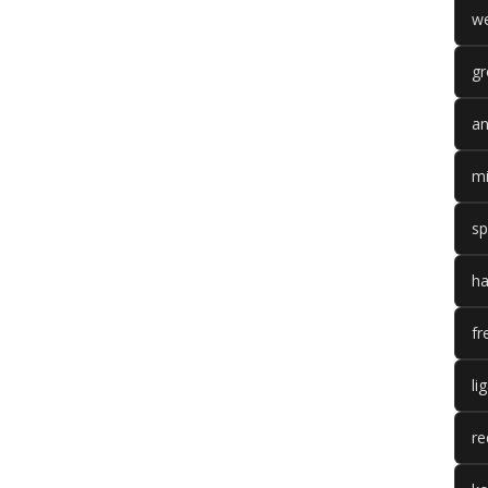
we
gr
an
mi
sp
ha
fr
li
re