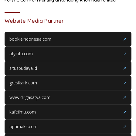
Port FC Curi Poin Penting di Kandang Khon Kaen United
Website Media Partner
bookieindonesia.com
↗
afyinfo.com
↗
situsbudaya.id
↗
gresikarir.com
↗
www.dirgasatya.com
↗
kafeilmu.com
↗
optimakit.com
↗