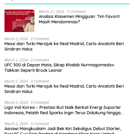
March 21, 2026
0 Comment
Analisis Klasemen Mingguan: Tim Favorit
Masih Mendominasi?
March 2, 2024
0 Comment
Messi dari Turki Merajuk ke Real Madrid, Carlo Ancelotti Beri
Sindiran Halus
March 2, 2024
0 Comment
UFC 300 di Depan Mata, Sikap Khabib Nurmagomedov
Takkan Seperti Brock Lesnar
March 2, 2024
0 Comment
Messi dari Turki Merajuk ke Real Madrid, Carlo Ancelotti Beri
Sindiran Halus
March 2, 2024
0 Comment
Liga Voli Korea – Prestasi Ikut Naik Berkat Energi Suporter
Indonesia, Pelatih Red Sparks Ingin Terus Didukung hingga
Akhir
March 2, 2024
0 Comment
Asnawi Mangkualam Jadi Bek Kiri Sekaligus Debut Starter,