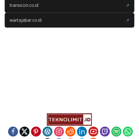
transicon.co.id
↗
wartajabar.co.id
↗