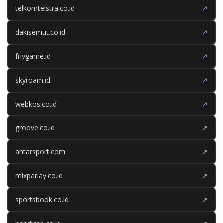
telkomtelstra.co.id
↗
dakisemut.co.id
↗
frivgame.id
↗
skyroam.id
↗
webkos.co.id
↗
groove.co.id
↗
antarsport.com
↗
mixparlay.co.id
↗
sportsbook.co.id
↗