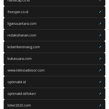
handicap.co.id
↗
freespin.co.id
↗
liganusantara.com
↗
redaksiharian.com
↗
kolamberenang.com
↗
bukasuara.com
↗
www.teknoadvisor.com
↗
optimakit.id
↗
optimakit.id/loker/
↗
loker2025.com
↗