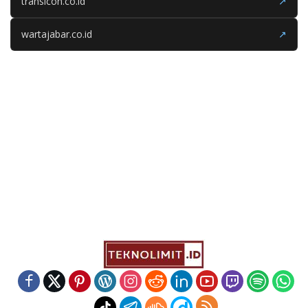
transicon.co.id
↗
wartajabar.co.id
↗