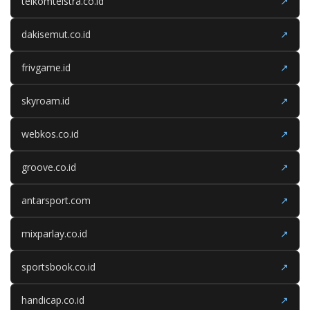
telkomtelstra.co.id
↗
dakisemut.co.id
↗
frivgame.id
↗
skyroam.id
↗
webkos.co.id
↗
groove.co.id
↗
antarsport.com
↗
mixparlay.co.id
↗
sportsbook.co.id
↗
handicap.co.id
↗