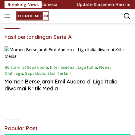
Skip
dan Bawah Liga Indonesia
Breaking News
Update Klasemen Hari Ini: Pe
to
content
hasil pertandingan Serie A
Berita viral Sepak bola
,
Internasional
,
Liga Italia
,
News
,
Olahraga
,
Sepakbola
,
Skor Terkini
March 11, 2026
Momen Bersejarah Emil Audero di Liga Italia
diwarnai Kritik Media
Popular Post