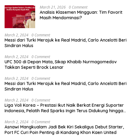
March 21, 2026
0 Comment
Analisis Klasemen Mingguan: Tim Favorit
Masih Mendominasi?
March 2, 2024
0 Comment
Messi dari Turki Merajuk ke Real Madrid, Carlo Ancelotti Beri
Sindiran Halus
March 2, 2024
0 Comment
UFC 300 di Depan Mata, Sikap Khabib Nurmagomedov
Takkan Seperti Brock Lesnar
March 2, 2024
0 Comment
Messi dari Turki Merajuk ke Real Madrid, Carlo Ancelotti Beri
Sindiran Halus
March 2, 2024
0 Comment
Liga Voli Korea – Prestasi Ikut Naik Berkat Energi Suporter
Indonesia, Pelatih Red Sparks Ingin Terus Didukung hingga
Akhir
March 2, 2024
0 Comment
Asnawi Mangkualam Jadi Bek Kiri Sekaligus Debut Starter,
Port FC Curi Poin Penting di Kandang Khon Kaen United