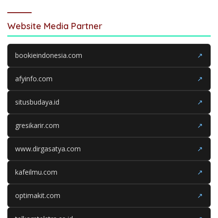
Website Media Partner
bookieindonesia.com
↗
afyinfo.com
↗
situsbudaya.id
↗
gresikarir.com
↗
www.dirgasatya.com
↗
kafeilmu.com
↗
optimakit.com
↗