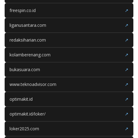
freespin.co.id
↗
liganusantara.com
↗
redaksiharian.com
↗
kolamberenang.com
↗
bukasuara.com
↗
www.teknoadvisor.com
↗
optimakit.id
↗
optimakit.id/loker/
↗
loker2025.com
↗